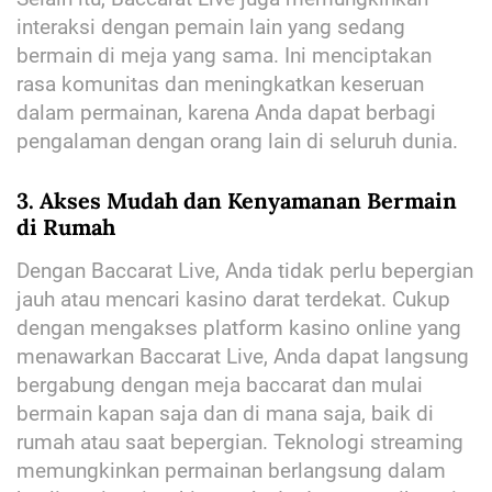
interaksi dengan pemain lain yang sedang
bermain di meja yang sama. Ini menciptakan
rasa komunitas dan meningkatkan keseruan
dalam permainan, karena Anda dapat berbagi
pengalaman dengan orang lain di seluruh dunia.
3.
Akses Mudah dan Kenyamanan Bermain
di Rumah
Dengan Baccarat Live, Anda tidak perlu bepergian
jauh atau mencari kasino darat terdekat. Cukup
dengan mengakses platform kasino online yang
menawarkan Baccarat Live, Anda dapat langsung
bergabung dengan meja baccarat dan mulai
bermain kapan saja dan di mana saja, baik di
rumah atau saat bepergian. Teknologi streaming
memungkinkan permainan berlangsung dalam