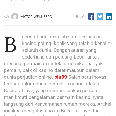
DELA:
AV:
VICTOR WENNBERG
B
accarat adalah salah satu permainan
kasino paling ikonik yang telah dikenal di
seluruh dunia. Dengan aturan yang
sederhana dan peluang besar untuk
menang, permainan ini telah memikat banyak
pemain, baik di kasino darat maupun dalam
dunia perjudian online.
blu89
Salah satu inovasi
terbaru dalam dunia perjudian online adalah
Baccarat Live, yang memungkinkan pemain
menikmati pengalaman bermain kasino nyata
langsung dari kenyamanan rumah mereka. Artikel
ini akan mengulas apa itu Baccarat Live dan