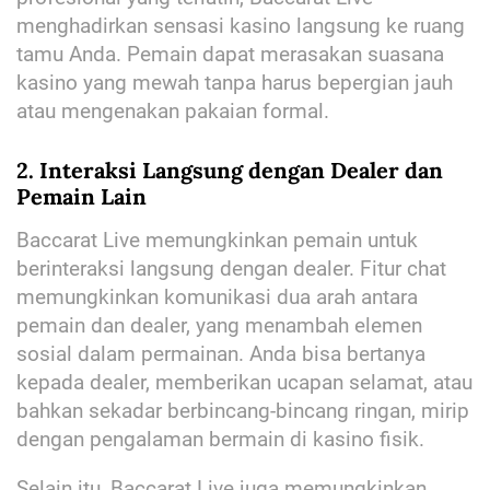
menghadirkan sensasi kasino langsung ke ruang
tamu Anda. Pemain dapat merasakan suasana
kasino yang mewah tanpa harus bepergian jauh
atau mengenakan pakaian formal.
2.
Interaksi Langsung dengan Dealer dan
Pemain Lain
Baccarat Live memungkinkan pemain untuk
berinteraksi langsung dengan dealer. Fitur chat
memungkinkan komunikasi dua arah antara
pemain dan dealer, yang menambah elemen
sosial dalam permainan. Anda bisa bertanya
kepada dealer, memberikan ucapan selamat, atau
bahkan sekadar berbincang-bincang ringan, mirip
dengan pengalaman bermain di kasino fisik.
Selain itu, Baccarat Live juga memungkinkan