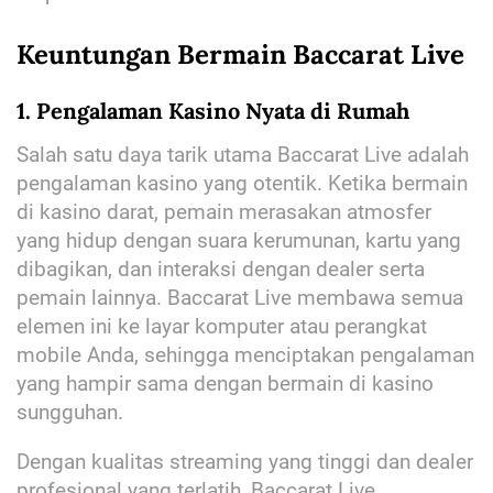
Keuntungan Bermain Baccarat Live
1.
Pengalaman Kasino Nyata di Rumah
Salah satu daya tarik utama Baccarat Live adalah
pengalaman kasino yang otentik. Ketika bermain
di kasino darat, pemain merasakan atmosfer
yang hidup dengan suara kerumunan, kartu yang
dibagikan, dan interaksi dengan dealer serta
pemain lainnya. Baccarat Live membawa semua
elemen ini ke layar komputer atau perangkat
mobile Anda, sehingga menciptakan pengalaman
yang hampir sama dengan bermain di kasino
sungguhan.
Dengan kualitas streaming yang tinggi dan dealer
profesional yang terlatih, Baccarat Live