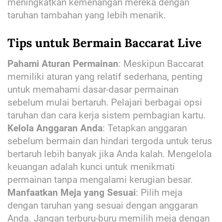
meningkatkan kemenangan mereka dengan
taruhan tambahan yang lebih menarik.
Tips untuk Bermain Baccarat Live
Pahami Aturan Permainan
: Meskipun Baccarat
memiliki aturan yang relatif sederhana, penting
untuk memahami dasar-dasar permainan
sebelum mulai bertaruh. Pelajari berbagai opsi
taruhan dan cara kerja sistem pembagian kartu.
Kelola Anggaran Anda
: Tetapkan anggaran
sebelum bermain dan hindari tergoda untuk terus
bertaruh lebih banyak jika Anda kalah. Mengelola
keuangan adalah kunci untuk menikmati
permainan tanpa mengalami kerugian besar.
Manfaatkan Meja yang Sesuai
: Pilih meja
dengan taruhan yang sesuai dengan anggaran
Anda. Jangan terburu-buru memilih meja dengan