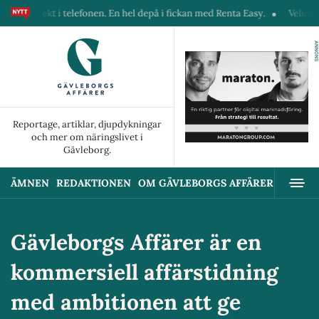
r direkt i telefonen. En hel depå i fickan med Renta Easy.
Velumi erbj
ANNONS
Reportage, artiklar, djupdykningar
och mer om näringslivet i
Gävleborg.
ÄMNEN
REDAKTIONEN
OM GÄVLEBORGS AFFÄRER
ANNON
Gävleborgs Affärer är en
kommersiell affärstidning
med ambitionen att ge