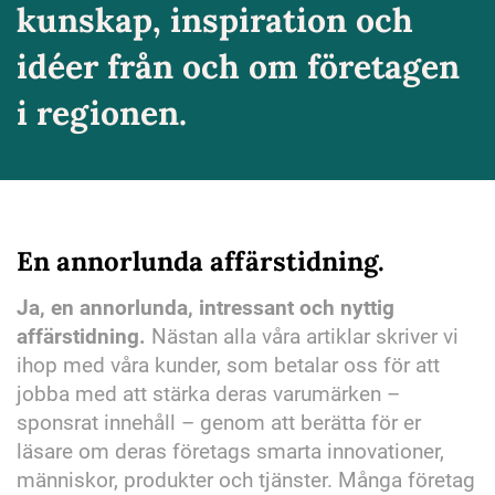
kunskap, inspiration och
idéer från och om företagen
i regionen.
En annorlunda affärstidning.
Ja, en annorlunda, intressant och nyttig
affärstidning.
Nästan alla våra artiklar skriver vi
ihop med våra kunder, som betalar oss för att
jobba med att stärka deras varumärken –
sponsrat innehåll – genom att berätta för er
läsare om deras företags smarta innovationer,
människor, produkter och tjänster. Många företag