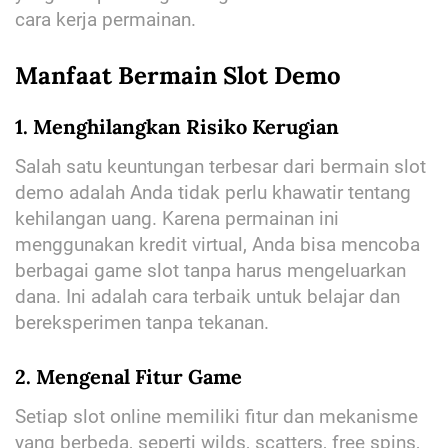
cara kerja permainan.
Manfaat Bermain Slot Demo
1.
Menghilangkan Risiko Kerugian
Salah satu keuntungan terbesar dari bermain slot
demo adalah Anda tidak perlu khawatir tentang
kehilangan uang. Karena permainan ini
menggunakan kredit virtual, Anda bisa mencoba
berbagai game slot tanpa harus mengeluarkan
dana. Ini adalah cara terbaik untuk belajar dan
bereksperimen tanpa tekanan.
2.
Mengenal Fitur Game
Setiap slot online memiliki fitur dan mekanisme
yang berbeda, seperti wilds, scatters, free spins,