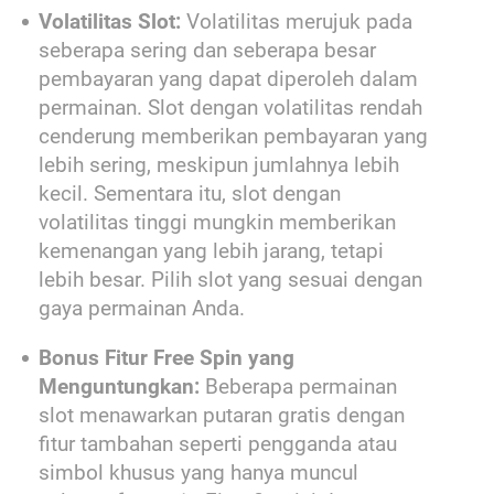
Volatilitas Slot:
Volatilitas merujuk pada
seberapa sering dan seberapa besar
pembayaran yang dapat diperoleh dalam
permainan. Slot dengan volatilitas rendah
cenderung memberikan pembayaran yang
lebih sering, meskipun jumlahnya lebih
kecil. Sementara itu, slot dengan
volatilitas tinggi mungkin memberikan
kemenangan yang lebih jarang, tetapi
lebih besar. Pilih slot yang sesuai dengan
gaya permainan Anda.
Bonus Fitur Free Spin yang
Menguntungkan:
Beberapa permainan
slot menawarkan putaran gratis dengan
fitur tambahan seperti pengganda atau
simbol khusus yang hanya muncul