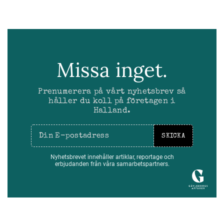
Missa inget.
Prenumerera på vårt nyhetsbrev så
håller du koll på företagen i
Halland.
SKICKA
Nyhetsbrevet innehåller artiklar, reportage och
erbjudanden från våra samarbetspartners.