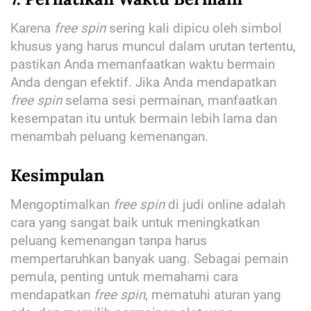
Karena
free spin
sering kali dipicu oleh simbol
khusus yang harus muncul dalam urutan tertentu,
pastikan Anda memanfaatkan waktu bermain
Anda dengan efektif. Jika Anda mendapatkan
free spin
selama sesi permainan, manfaatkan
kesempatan itu untuk bermain lebih lama dan
menambah peluang kemenangan.
Kesimpulan
Mengoptimalkan
free spin
di judi online adalah
cara yang sangat baik untuk meningkatkan
peluang kemenangan tanpa harus
mempertaruhkan banyak uang. Sebagai pemain
pemula, penting untuk memahami cara
mendapatkan
free spin
, mematuhi aturan yang