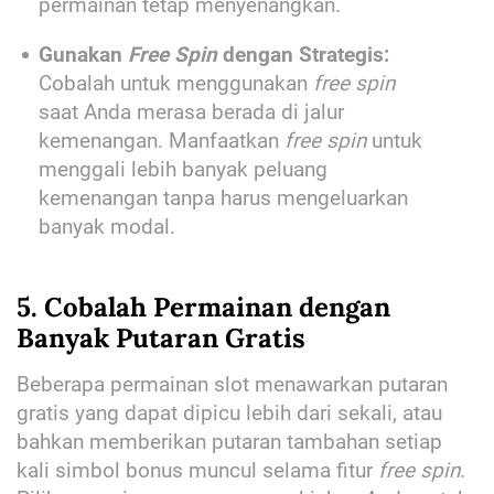
permainan tetap menyenangkan.
Gunakan
Free Spin
dengan Strategis:
Cobalah untuk menggunakan
free spin
saat Anda merasa berada di jalur
kemenangan. Manfaatkan
free spin
untuk
menggali lebih banyak peluang
kemenangan tanpa harus mengeluarkan
banyak modal.
5.
Cobalah Permainan dengan
Banyak Putaran Gratis
Beberapa permainan slot menawarkan putaran
gratis yang dapat dipicu lebih dari sekali, atau
bahkan memberikan putaran tambahan setiap
kali simbol bonus muncul selama fitur
free spin
.