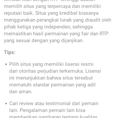
memilih situs yang terpercaya dan memiliki
reputasi baik. Situs yang kredibel biasanya
menggunakan perangkat lunak yang diaudit oleh
pihak ketiga yang independen, sehingga
memastikan hasil permainan yang fair dan RTP
yang sesuai dengan yang dijanjikan.
Tips:
Pilih situs yang memiliki lisensi resmi
dari otoritas perjudian terkemuka. Lisensi
ini menunjukkan bahwa situs tersebut
mematuhi standar permainan yang adil
dan aman.
Cari review atau testimonial dari pemain
lain. Pengalaman pemain lain bisa
memberikan gambaran tentang kualitas