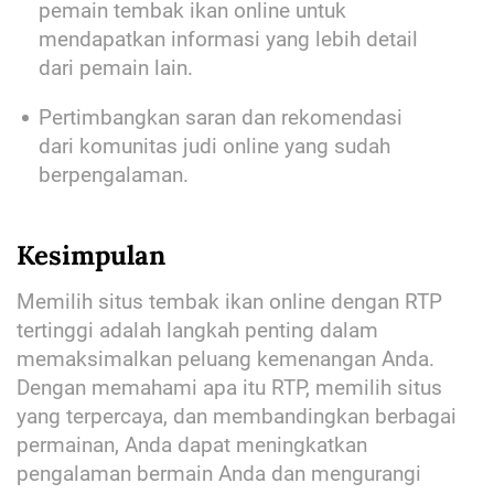
pemain tembak ikan online untuk
mendapatkan informasi yang lebih detail
dari pemain lain.
Pertimbangkan saran dan rekomendasi
dari komunitas judi online yang sudah
berpengalaman.
Kesimpulan
Memilih situs tembak ikan online dengan RTP
tertinggi adalah langkah penting dalam
memaksimalkan peluang kemenangan Anda.
Dengan memahami apa itu RTP, memilih situs
yang terpercaya, dan membandingkan berbagai
permainan, Anda dapat meningkatkan
pengalaman bermain Anda dan mengurangi