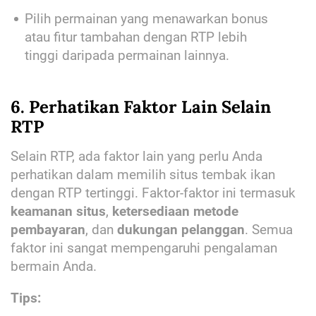
Pilih permainan yang menawarkan bonus
atau fitur tambahan dengan RTP lebih
tinggi daripada permainan lainnya.
6.
Perhatikan Faktor Lain Selain
RTP
Selain RTP, ada faktor lain yang perlu Anda
perhatikan dalam memilih situs tembak ikan
dengan RTP tertinggi. Faktor-faktor ini termasuk
keamanan situs
,
ketersediaan metode
pembayaran
, dan
dukungan pelanggan
. Semua
faktor ini sangat mempengaruhi pengalaman
bermain Anda.
Tips: