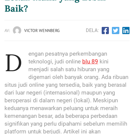
Baik?
DELA:
AV:
VICTOR WENNBERG
D
engan pesatnya perkembangan
teknologi, judi online
blu 89
kini
menjadi salah satu hiburan yang
digemari oleh banyak orang. Ada ribuan
situs judi online yang tersedia, baik yang berasal
dari luar negeri (internasional) maupun yang
beroperasi di dalam negeri (lokal). Meskipun
keduanya menawarkan peluang untuk meraih
kemenangan besar, ada beberapa perbedaan
signifikan yang perlu dipahami sebelum memilih
platform untuk berjudi. Artikel ini akan