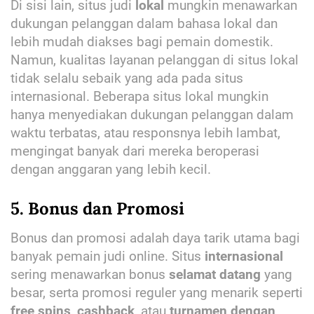
Di sisi lain, situs judi
lokal
mungkin menawarkan
dukungan pelanggan dalam bahasa lokal dan
lebih mudah diakses bagi pemain domestik.
Namun, kualitas layanan pelanggan di situs lokal
tidak selalu sebaik yang ada pada situs
internasional. Beberapa situs lokal mungkin
hanya menyediakan dukungan pelanggan dalam
waktu terbatas, atau responsnya lebih lambat,
mengingat banyak dari mereka beroperasi
dengan anggaran yang lebih kecil.
5.
Bonus dan Promosi
Bonus dan promosi adalah daya tarik utama bagi
banyak pemain judi online. Situs
internasional
sering menawarkan bonus
selamat datang
yang
besar, serta promosi reguler yang menarik seperti
free spins
,
cashback
, atau
turnamen dengan