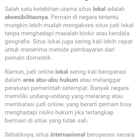
Salah satu kelebihan utama situs
lokal
adalah
aksesibilitasnya
. Pemain di negara tertentu
mungkin lebih mudah mengakses situs judi lokal
tanpa menghadapi masalah blokir atau kendala
geografis. Situs lokal juga sering kali lebih cepat
untuk menerima metode pembayaran dari
pemain domestik.
Namun, judi online
lokal
sering kali beroperasi
dalam
area abu-abu hukum
atau melanggar
peraturan pemerintah setempat. Banyak negara
memiliki undang-undang yang melarang atau
membatasi judi online, yang berarti pemain bisa
menghadapi risiko hukum jika tertangkap
bermain di situs yang tidak sah.
Sebaliknya, situs
internasional
beroperasi secara