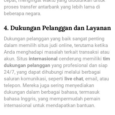
cepat, mengingat waktu yang dibutuhkan untuk
proses transfer antarbank yang lebih lama di
beberapa negara.
4.
Dukungan Pelanggan dan Layanan
Dukungan pelanggan yang baik sangat penting
dalam memilih situs judi online, terutama ketika
Anda menghadapi masalah terkait transaksi atau
akun. Situs
internasional
cenderung memiliki
tim
dukungan pelanggan
yang profesional dan siap
24/7, yang dapat dihubungi melalui berbagai
saluran komunikasi, seperti
live chat
, email, atau
telepon. Mereka juga sering menyediakan
dukungan dalam berbagai bahasa, termasuk
bahasa Inggris, yang mempermudah pemain
internasional untuk mendapatkan bantuan.