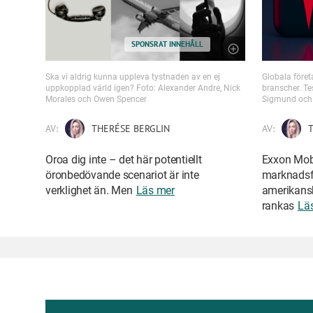
SPONSRAT INNEHÅLL
Ska vi aldrig kunna uppleva tystnaden av en ej
Globala föret
uppkopplad värld igen? Foto: Alexander Andre, Nick
branscher. Te
Morales och Owen Spencer
Sigmund och 
AV:
THERÉSE BERGLIN
AV:
T
Oroa dig inte – det här potentiellt
Exxon Mobi
öronbedövande scenariot är inte
marknadsfö
verklighet än. Men
Läs mer
amerikans
rankas
Lä