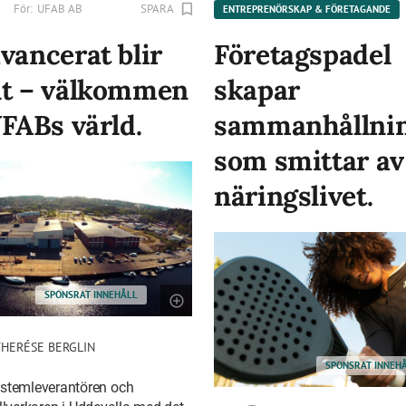
För:
UFAB AB
SPARA
ENTREPRENÖRSKAP & FÖRETAGANDE
vancerat blir
Företagspadel
lt – välkommen
skapar
UFABs värld.
sammanhållni
som smittar av 
näringslivet.
SPONSRAT INNEHÅLL
HERÉSE BERGLIN
SPONSRAT INNEH
ystemleverantören och