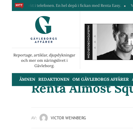
irekt i telefonen. En hel depå i fickan med Renta Easy.
Velumi erbjude
Reportage, artiklar, djupdykningar
och mer om näringslivet i
Gävleborg.
ÄMNEN
REDAKTIONEN
OM GÄVLEBORGS AFFÄRER
Renta Almost Sq
AV:
VICTOR WENNBERG