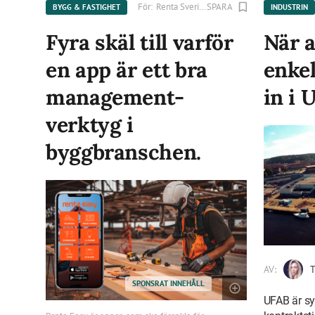
För:
Renta Sverige AB
SPARA
BYGG & FASTIGHET
INDUSTRIN
Fyra skäl till varför
När a
en app är ett bra
enke
management-
in i 
verktyg i
byggbranschen.
AV:
T
SPONSRAT INNEHÅLL
UFAB är s