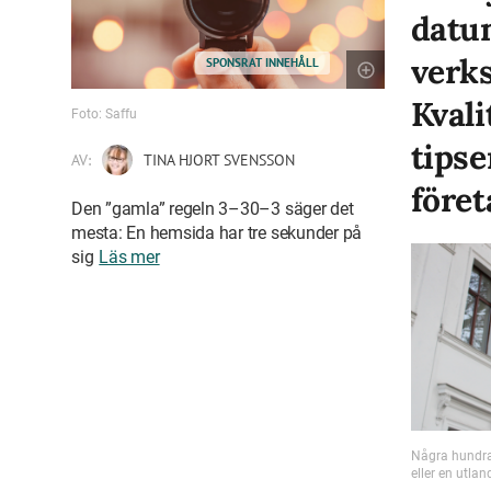
datu
verk
SPONSRAT INNEHÅLL
Kvali
Foto: Saffu
tipse
AV:
TINA HJORT SVENSSON
föret
Den ”gamla” regeln 3–30–3 säger det
mesta: En hemsida har tre sekunder på
sig
Läs mer
Några hundra 
eller en utlan