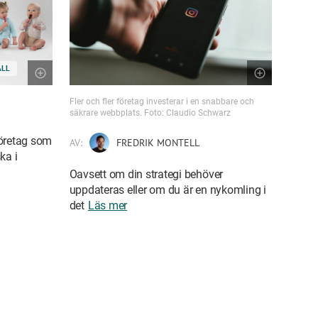
ÅLL
Fler och fler företag investerar i en snabbare och
säkrare webbplats. Foto: Claudio Schwarz
företag som
AV:
FREDRIK MONTELL
ka i
Oavsett om din strategi behöver
uppdateras eller om du är en nykomling i
det
Läs mer