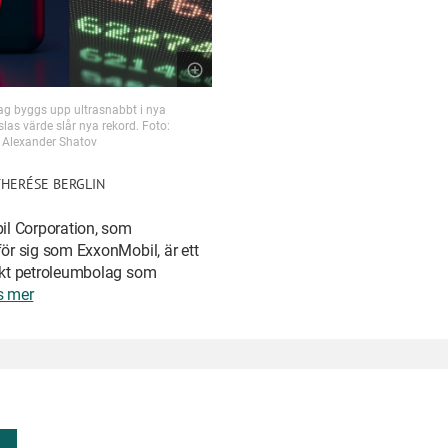
ag byggs upp ultrasnabbt i nya
slas värde slår nya rekord. Foto:
Alexander Shatov
HERÉSE BERGLIN
l Corporation, som
r sig som ExxonMobil, är ett
kt petroleumbolag som
s mer