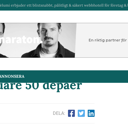
r ett blixtsnabbt, pålitligt & säkert webbhotell för företag & byråer i Sver
ANNONSERA
uare 50 depåer
DELA: