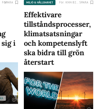
För:
SPARA
Humbleton Apparel AB
För:
KNN B2B Sweden
SPARA
MILJÖ & HÅLLBARHET
Effektivare
tillståndsprocesser,
ng
klimatsatsningar
sig i
och kompetenslyft
ska bidra till grön
återstart
ÅLL