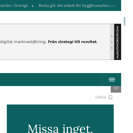
ige.
Renta gör det enkelt för byggbranschen att hyra maskiner direkt 
ANNONS
SPARA
Missa inget.