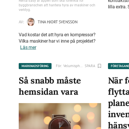
kontraktst
Renta Easy är appen som ska förenkla för
byggbranschen att hantera hyra av maskiner och
lilla extra
verktyg.
AV:
TINA HJORT SVENSSON
Vad kostar det att hyra en kompressor?
Vilka maskiner har vi inne på projektet?
Läs mer
För:
Velumisphere AB
SPARA
MARKNADSFÖRING
FÖRETAGAN
Så snabb måste
När f
hemsidan vara
flytt
plane
inve
hänsy