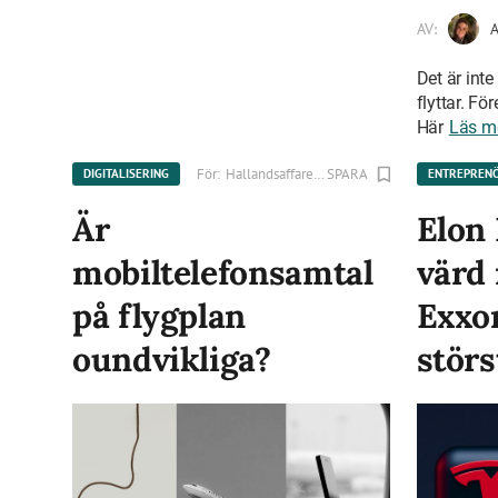
AV:
Det är int
flyttar. F
Här
Läs m
För:
Hallandsaffarer.se
SPARA
DIGITALISERING
ENTREPREN
Är
Elon
mobiltelefonsamtal
värd
på flygplan
Exxo
oundvikliga?
störs