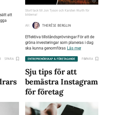
Stort tack till Jon Tyson och Karsten Wurth för
sätt att
bilderna!
ygga
AV:
THERÉSE BERGLIN
Effektiva tillståndsprövningar För att de
gröna investeringar som planeras i dag
ska kunna genomföras
Läs mer
B
SPARA
För:
SPARA
KNN B2B Sweden
ENTREPRENÖRSKAP & FÖRETAGANDE
Sju tips för att
drars
bemästra Instagram
för företag