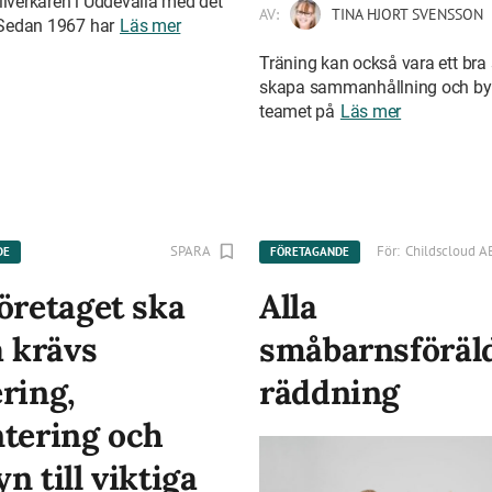
illverkaren i Uddevalla med det
AV:
TINA HJORT SVENSSON
. Sedan 1967 har
Läs mer
Träning kan också vara ett bra 
skapa sammanhållning och b
teamet på
Läs mer
SPARA
För:
Childscloud A
DE
FÖRETAGANDE
öretaget ska
Alla
a krävs
småbarnsföräl
ring,
räddning
ntering och
n till viktiga