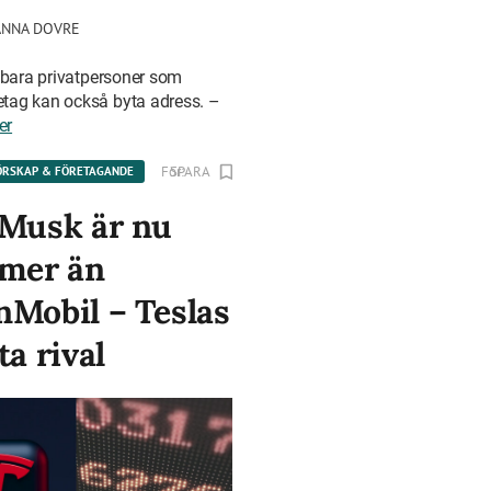
ANNA DOVRE
e bara privatpersoner som
öretag kan också byta adress. –
er
För:
SPARA
Hallandsaffarer.se
ÖRSKAP & FÖRETAGANDE
 Musk är nu
 mer än
nMobil – Teslas
ta rival