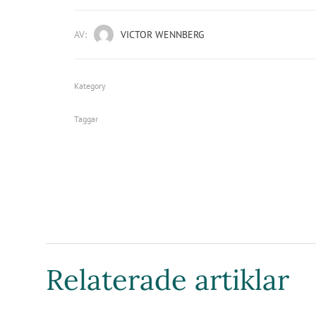
AV:
VICTOR WENNBERG
Kategory
Taggar
Relaterade artiklar