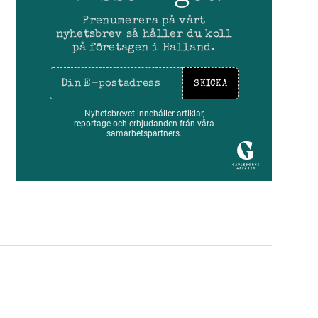
Prenumerera på vårt
nyhetsbrev så håller du koll
på företagen i Halland.
SKICKA
Nyhetsbrevet innehåller artiklar,
reportage och erbjudanden från våra
samarbetspartners.