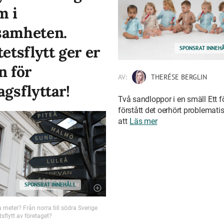
m i
samheten.
tetsflytt ger er
SPONSRAT INNEH
n för
AV:
THERÉSE BERGLIN
agsflyttar!
Två sandloppor i en smäll Ett 
förstått det oerhört problematis
att
Läs mer
SPONSRAT INNEHÅLL
meter? Från norra till södra Sverige
dsflytt av företaget?