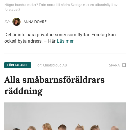
Några hundra meter? Från norra till södra Sverige eller en utlandsflytt av
företaget?
AV:
ANNA DOVRE
Det är inte bara privatpersoner som flyttar. Företag kan
också byta adress. – Här
Läs mer
För:
Childscloud AB
SPARA
FÖRETAGANDE
Alla småbarnsföräldrars
räddning