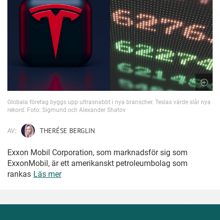
Globala företag byggs upp ultrasnabbt i nya branscher. Teslas värde slår nya
rekord. Foto: Sigmund och Alexander Shatov
AV:
THERÉSE BERGLIN
Exxon Mobil Corporation, som marknadsför sig som
ExxonMobil, är ett amerikanskt petroleumbolag som
rankas
Läs mer