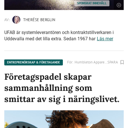
SPONSRAT INNEHÅLL
AV:
THERÉSE BERGLIN
UFAB är systemleverantören och kontraktstillverkaren i
Uddevalla med det lilla extra. Sedan 1967 har
Läs mer
För:
Humbleton Apparel AB
SPARA
ENTREPRENÖRSKAP & FÖRETAGANDE
Företagspadel skapar
sammanhållning som
smittar av sig i näringslivet.