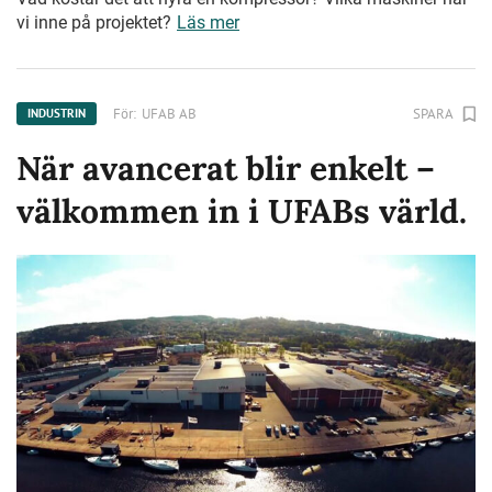
vi inne på projektet?
Läs mer
För:
UFAB AB
SPARA
INDUSTRIN
När avancerat blir enkelt –
välkommen in i UFABs värld.