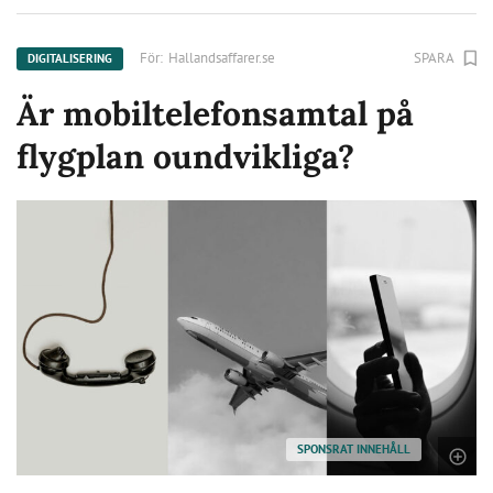
För:
Hallandsaffarer.se
SPARA
DIGITALISERING
Är mobiltelefonsamtal på
flygplan oundvikliga?
SPONSRAT INNEHÅLL