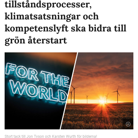
tillståndsprocesser,
klimatsatsningar och
kompetenslyft ska bidra till
grön återstart
Stort tack till Jon Tyson och Karsten Wurth för bilderna!