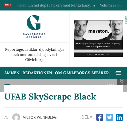
fonen. En hel depå i fickan med Renta Easy.
Velumi erbjuder ett blixtsn
ANNONS
Reportage, artiklar, djupdykningar
och mer om näringslivet i
Gävleborg.
ÄMNEN
REDAKTIONEN
OM GÄVLEBORGS AFFÄRER
ANNON
SPARA
UFAB SkyScrape Black
DELA:
AV:
VICTOR WENNBERG