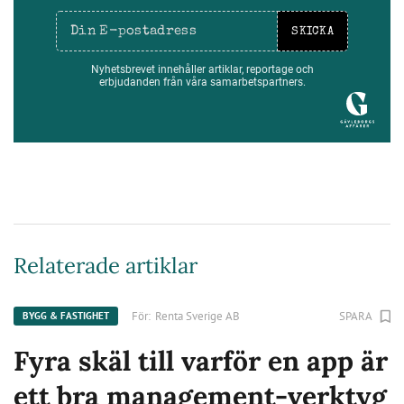
SKICKA
Nyhetsbrevet innehåller artiklar, reportage och
erbjudanden från våra samarbetspartners.
Relaterade artiklar
För:
Renta Sverige AB
SPARA
BYGG & FASTIGHET
Fyra skäl till varför en app är
ett bra management-verktyg