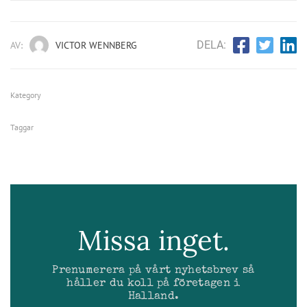
DELA:
AV:
VICTOR WENNBERG
Kategory
Taggar
Missa inget.
Prenumerera på vårt nyhetsbrev så
håller du koll på företagen i
Halland.