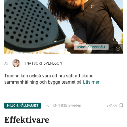
SPONSRAT INNEHÅLL
AV:
TINA HJORT SVENSSON
Träning kan också vara ett bra sätt att skapa
sammanhållning och bygga teamet på
Läs mer
För:
KNN B2B Sweden
SPARA
MILJÖ & HÅLLBARHET
Effektivare