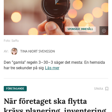
SPONSRAT INNEHÅLL
Foto: Saffu
AV:
TINA HJORT SVENSSON
Den ”gamla” regeln 3–30–3 säger det mesta: En hemsida
har tre sekunder på sig
Läs mer
SPARA
FÖRETAGANDE
När företaget ska flytta
krävs planering, inventering