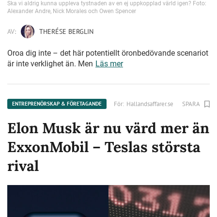
Ska vi aldrig kunna uppleva tystnaden av en ej uppkopplad värld igen? Foto:
Alexander Andre, Nick Morales och Owen Spencer
AV:
THERÉSE BERGLIN
Oroa dig inte – det här potentiellt öronbedövande scenariot
är inte verklighet än. Men
Läs mer
För:
Hallandsaffarer.se
SPARA
ENTREPRENÖRSKAP & FÖRETAGANDE
Elon Musk är nu värd mer än
ExxonMobil – Teslas största
rival