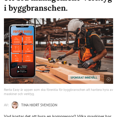
i byggbranschen.
SPONSRAT INNEHÅLL
Renta Easy är appen som ska förenkla för byggbranschen att hantera hyra av
maskiner och verktyg.
AV:
TINA HJORT SVENSSON
Vad kostar det att hyra en kompressor? Vilka maskiner har