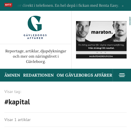
 maskiner direkt i telefonen. En hel depå i fickan med Renta Easy.
Vel
ANNONS
Reportage, artiklar, djupdykningar
och mer om näringslivet i
Gävleborg.
ÄMNEN
REDAKTIONEN
OM GÄVLEBORGS AFFÄRER
ANNON
Visar tag:
#kapital
Visar 1 artiklar