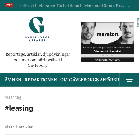
 maskiner direkt i telefonen. En hel depå i fickan med Renta Easy.
Vel
ANNONS
Reportage, artiklar, djupdykningar
och mer om näringslivet i
Gävleborg.
ÄMNEN
REDAKTIONEN
OM GÄVLEBORGS AFFÄRER
ANNON
Visar tag:
#leasing
Visar 1 artiklar