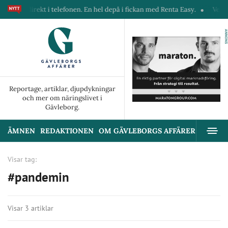
ner direkt i telefonen. En hel depå i fickan med Renta Easy.
Velumi e
ANNONS
Reportage, artiklar, djupdykningar
och mer om näringslivet i
Gävleborg.
ÄMNEN
REDAKTIONEN
OM GÄVLEBORGS AFFÄRER
ANNON
Visar tag:
#pandemin
Visar 3 artiklar