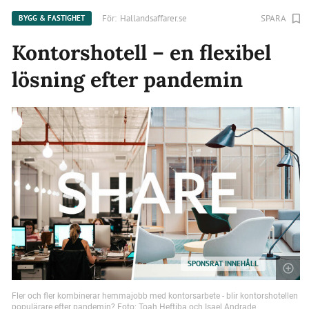
För:
Hallandsaffarer.se
SPARA
BYGG & FASTIGHET
Kontorshotell – en flexibel
lösning efter pandemin
SPONSRAT INNEHÅLL
Fler och fler kombinerar hemmajobb med kontorsarbete - blir kontorshotellen
populärare efter pandemin? Foto: Toah Heftiba och Isael Andrade