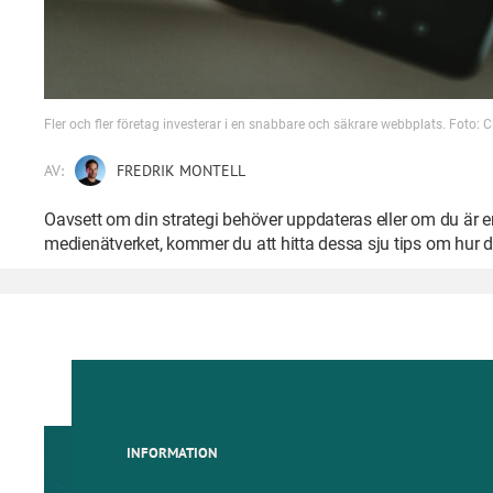
Fler och fler företag investerar i en snabbare och säkrare webbplats. Foto:
AV:
FREDRIK MONTELL
Oavsett om din strategi behöver uppdateras eller om du är e
medienätverket, kommer du att hitta dessa sju tips om hur
INFORMATION