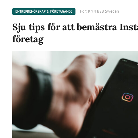
För:
KNN B2B Sweden
ENTREPRENÖRSKAP & FÖRETAGANDE
Sju tips för att bemästra Ins
företag