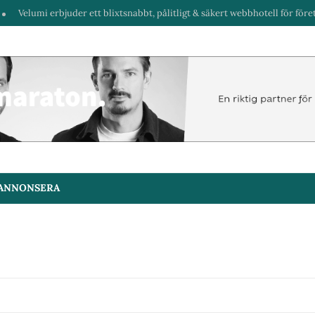
Velumi erbjuder ett blixtsnabbt, pålitligt & säkert webbhotell för företag &
ANNONSERA