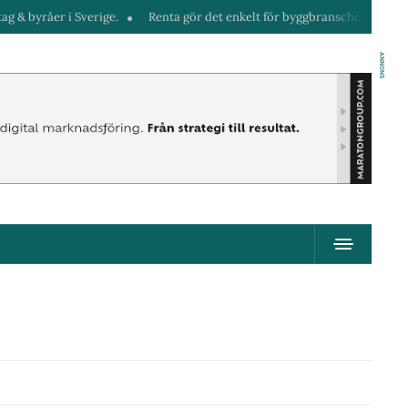
 byråer i Sverige.
Renta gör det enkelt för byggbranschen att hyra mas
ANNONS