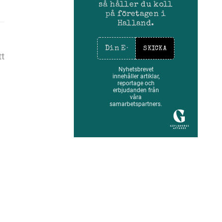
så håller du koll
på företagen i
Halland.
SKICKA
tt
Nyhetsbrevet
innehåller artiklar,
reportage och
erbjudanden från
våra
samarbetspartners.