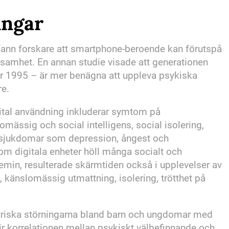
ingar
ann forskare att smartphone-beroende kan förutspå
amhet. En annan studie visade att generationen
er 1995 – är mer benägna att uppleva psykiska
re.
gital användning inkluderar symtom på
ssig och social intelligens, social isolering,
sjukdomar som depression, ångest och
m digitala enheter höll många socialt och
in, resulterade skärmtiden också i upplevelser av
, känslomässig utmattning, isolering, trötthet på
atriska störningarna bland barn och ungdomar med
ir korrelationen mellan psykiskt välbefinnande och