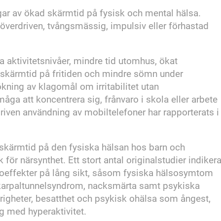
gar av ökad skärmtid på fysisk och mental hälsa.
verdriven, tvångsmässig, impulsiv eller förhastad
aktivitetsnivåer, mindre tid utomhus, ökat
 skärmtid på fritiden och mindre sömn under
kning av klagomål om irritabilitet utan
ga att koncentrera sig, frånvaro i skola eller arbete
iven användning av mobiltelefoner har rapporterats i
 skärmtid på den fysiska hälsan hos barn och
r närsynthet. Ett stort antal originalstudier indikera
lsoeffekter på lång sikt, såsom fysiska hälsosymtom
karpaltunnelsyndrom, nacksmärta samt psykiska
igheter, besatthet och psykisk ohälsa som ångest,
 med hyperaktivitet.