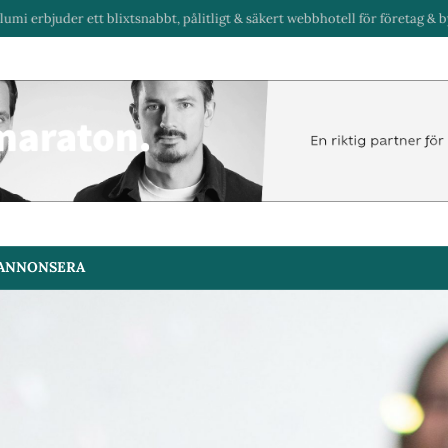
ixtsnabbt, pålitligt & säkert webbhotell för företag & byråer i Sverige.
ANNONSERA