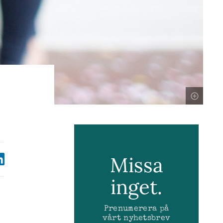
Missa
inget.
Prenumerera på
vårt nyhetsbrev