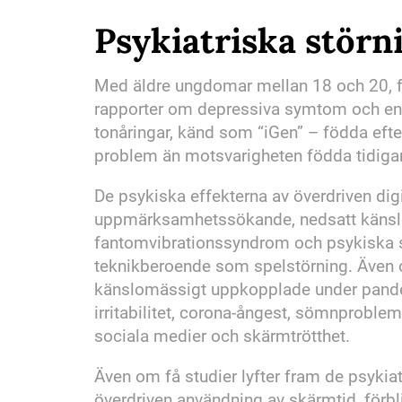
Psykiatriska störn
Med äldre ungdomar mellan 18 och 20, f
rapporter om depressiva symtom och ens
tonåringar, känd som “iGen” – födda eft
problem än motsvarigheten födda tidiga
De psykiska effekterna av överdriven di
uppmärksamhetssökande, nedsatt känslomä
fantomvibrationssyndrom och psykiska 
teknikberoende som spelstörning. Även o
känslomässigt uppkopplade under pandem
irritabilitet, corona-ångest, sömnproblem
sociala medier och skärmtrötthet.
Även om få studier lyfter fram de psyki
överdriven användning av skärmtid, förbl