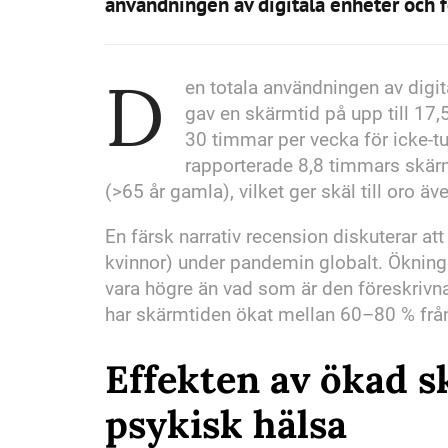
användningen av digitala enheter och f
D
en totala användningen av digit
gav en skärmtid på upp till 17
30 timmar per vecka för icke-t
rapporterade 8,8 timmars skärm
(>65 år gamla), vilket ger skäl till oro 
En färsk narrativ recension diskuterar a
kvinnor) under pandemin globalt. Öknin
vara högre än vad som är den föreskrivn
har skärmtiden ökat mellan 60–80 % frå
Effekten av ökad s
psykisk hälsa