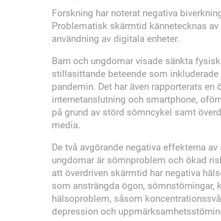
Forskning har noterat negativa biverknin
Problematisk skärmtid kännetecknas av ö
användning av digitala enheter.
Barn och ungdomar visade sänkta fysiska 
stillasittande beteende som inkluderade
pandemin. Det har även rapporterats en ö
internetanslutning och smartphone, oförmå
på grund av störd sömncykel samt överdr
media.
De två avgörande negativa effekterna av
ungdomar är sömnproblem och ökad risk fö
att överdriven skärmtid har negativa hä
som ansträngda ögon, sömnstörningar, 
hälsoproblem, såsom koncentrationssvår
depression och uppmärksamhetsstörning