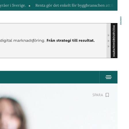
Renta gör det enkelt för byggbranschen att hyra maskiner direkt i telefo
ANNONS
SPARA