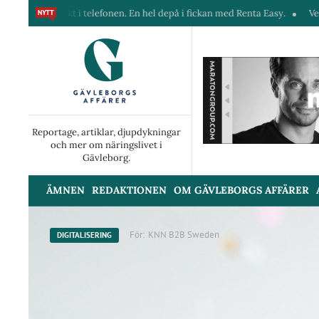
telefonen. En hel depå i fickan med Renta Easy.
Velumi erbjuder ett bl
Reportage, artiklar, djupdykningar
och mer om näringslivet i
Gävleborg.
ÄMNEN
REDAKTIONEN
OM GÄVLEBORGS AFFÄRER
För:
KNN B2B Sweden
DIGITALISERING