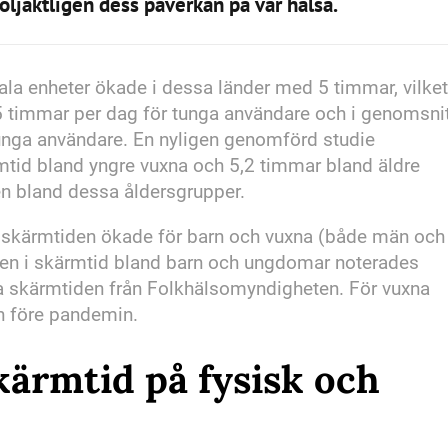
öljaktligen dess påverkan på vår hälsa.
ala enheter ökade i dessa länder med 5 timmar, vilket
,5 timmar per dag för tunga användare och i genomsni
unga användare. En nyligen genomförd studie
tid bland yngre vuxna och 5,2 timmar bland äldre
även bland dessa åldersgrupper.
tt skärmtiden ökade för barn och vuxna (både män och
gen i skärmtid bland barn och ungdomar noterades
a skärmtiden från Folkhälsomyndigheten. För vuxna
n före pandemin.
kärmtid på fysisk och