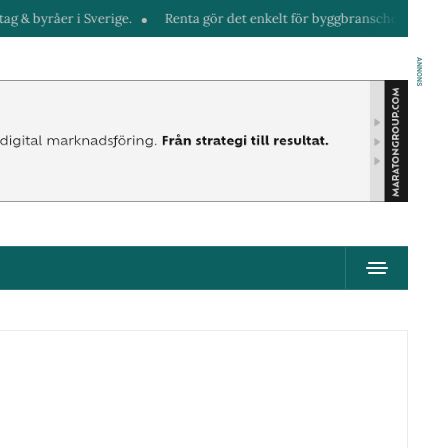
 byråer i Sverige.
Renta gör det enkelt för byggbranschen att hyra mas
ANNONS