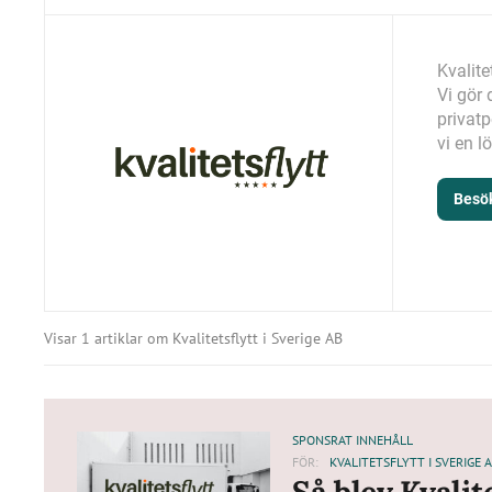
Kvalite
Vi gör 
privat
vi en l
Besö
Visar 1 artiklar om Kvalitetsflytt i Sverige AB
SPONSRAT INNEHÅLL
FÖR:
KVALITETSFLYTT I SVERIGE 
Så blev Kvalit