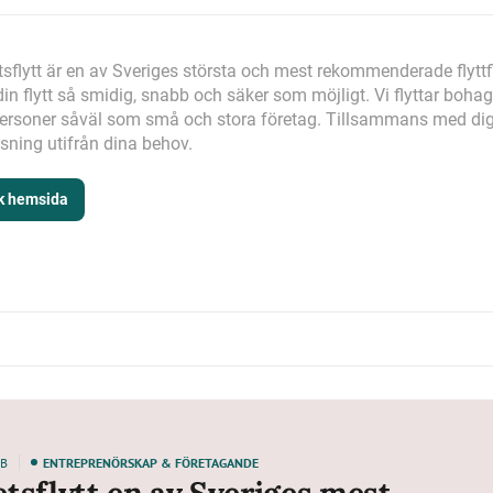
tsflytt är en av Sveriges största och mest rekommenderade flyttf
din flytt så smidig, snabb och säker som möjligt. Vi flyttar bohag
personer såväl som små och stora företag. Tillsammans med dig 
ösning utifrån dina behov.
k hemsida
AB
ENTREPRENÖRSKAP & FÖRETAGANDE
etsflytt en av Sveriges mest