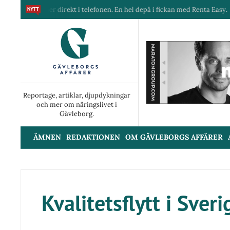
ra maskiner direkt i telefonen. En hel depå i fickan med Renta Easy.
Reportage, artiklar, djupdykningar
och mer om näringslivet i
Gävleborg.
ÄMNEN
REDAKTIONEN
OM GÄVLEBORGS AFFÄRER
Kvalitetsflytt i Sver