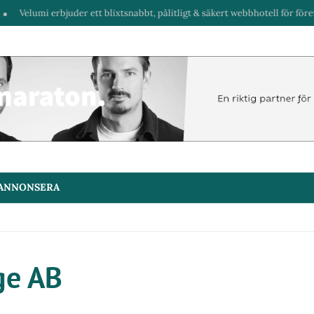
Velumi erbjuder ett blixtsnabbt, pålitligt & säkert webbhotell för företag &
ANNONSERA
ige AB